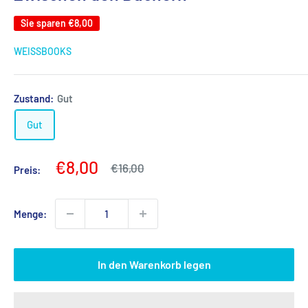
Sie sparen
€8,00
WEISSBOOKS
Zustand:
Gut
Gut
Verkaufspreis
€8,00
Regulärer
€16,00
Preis:
Preis
Menge:
In den Warenkorb legen